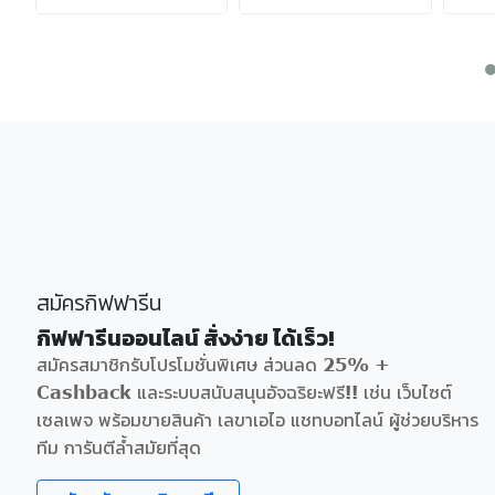
สมัครกิฟฟารีน
กิฟฟารีนออนไลน์ สั่งง่าย ได้เร็ว!
สมัครสมาชิกรับโปรโมชั่นพิเศษ ส่วนลด 25% +
Cashback และระบบสนับสนุนอัจฉริยะฟรี!! เช่น เว็บไซต์
เซลเพจ พร้อมขายสินค้า เลขาเอไอ แชทบอทไลน์ ผู้ช่วยบริหาร
ทีม การันตีล้ำสมัยที่สุด