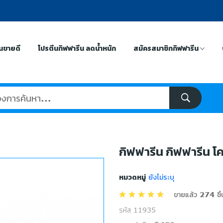
ีนขายดี
โปรตีนกิฟฟารีน ลดน้ำหนัก
สมัครสมาชิกกิฟฟารีน
กิฟฟารีน กิฟฟารีน โคซ
หมวดหมู่
ยังไม่ระบุ
ขายแล้ว 274 ชิ้
รหัส 11935