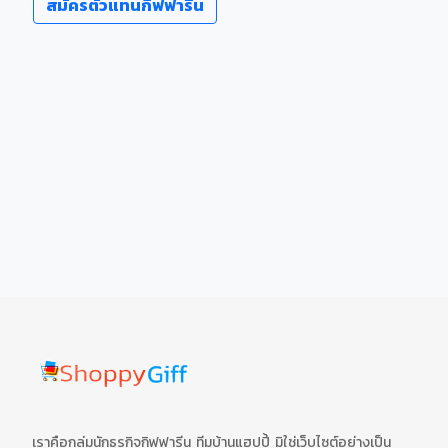
สมัครตัวแทนกิฟฟารีน
เราคือกลุ่มนักธุรกิจกิฟฟารีน ทีมบ้านแฮปปี้ มิใช่เว็บไซต์อย่างเป็น