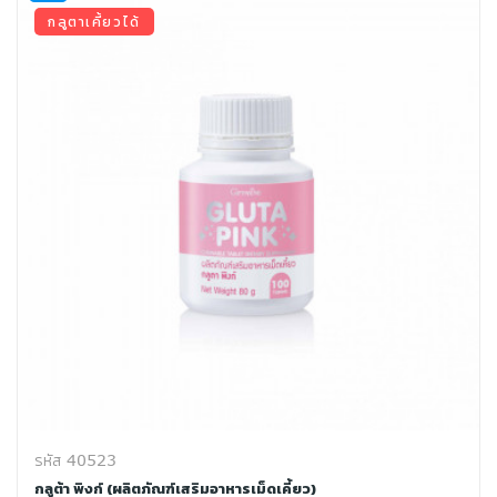
กลูตาเคี้ยวได้
รหัส 40523
กลูต้า พิงก์ (ผลิตภัณฑ์เสริมอาหารเม็ดเคี้ยว)