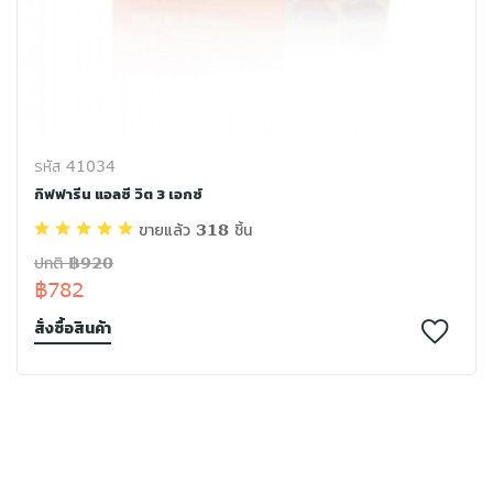
รหัส 41034
กิฟฟารีน แอลซี วิต 3 เอกซ์
ขายแล้ว 318 ชิ้น
ปกติ ฿920
฿782
สั่งซื้อสินค้า