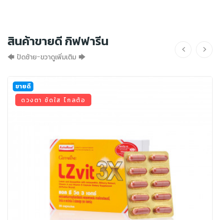
สินค้าขายดี กิฟฟารีน
🡄 ปัดซ้าย-ขวาดูเพิ่มเติม 🡆
ขายดี
ดวงตา ชัดใส ไกลต้อ