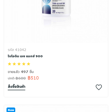
รหัส 41042
ไบโอติน เอช แมกซ์ 900
ขายแล้ว 497 ชิ้น
฿510
ปกติ ฿600
สั่งซื้อสินค้า
New