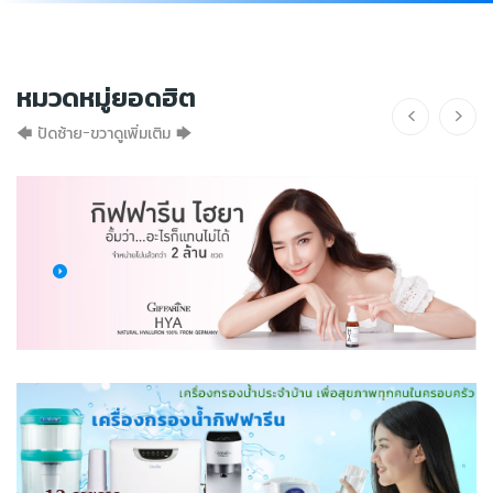
หมวดหมู่ยอดฮิต
🡄 ปัดซ้าย-ขวาดูเพิ่มเติม 🡆