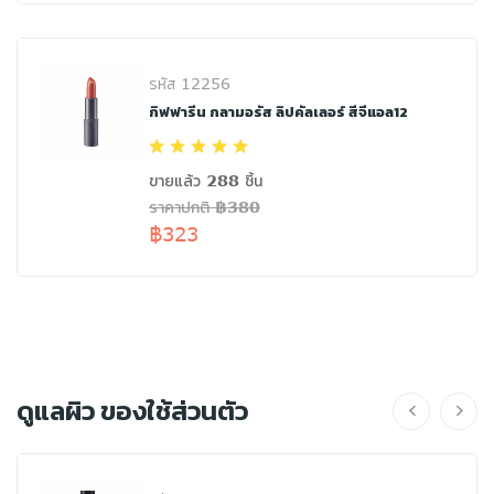
รหัส 12256
กิฟฟารีน กลามอรัส ลิปคัลเลอร์ สีจีแอล12
ขายแล้ว 288 ชิ้น
ราคาปกติ ฿380
฿323
ดูแลผิว ของใช้ส่วนตัว