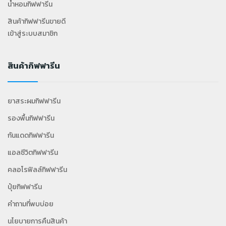
น้ำหอมกิฟฟารีน
สินค้ากิฟฟารีนขายดี
เข้าสู่ระบบสมาชิก
สินค้ากิฟฟารีน
ยาสระผมกิฟฟารีน
รองพื้นกิฟฟารีน
กันแดดกิฟฟารีน
แอลซีวิตกิฟฟารีน
คลอโรฟิลล์กิฟฟารีน
ปุ๋ยกิฟฟารีน
คำถามที่พบบ่อย
นโยบายการคืนสินค้า