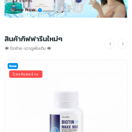
12 รายการ
Shop Now
สินค้ากิฟฟารีนใหม่ๆ
🡄 ปัดซ้าย-ขวาดูเพิ่มเติม 🡆
New
ป้องกันผมร่วง