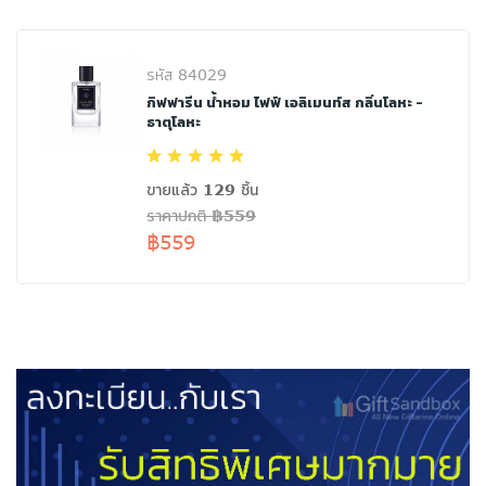
รหัส 84029
กิฟฟารีน น้ำหอม ไฟฟ์ เอลิเมนท์ส กลิ่นโลหะ -
ธาตุโลหะ
ขายแล้ว 129 ชิ้น
ราคาปกติ ฿559
฿559