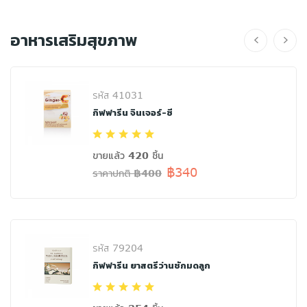
อาหารเสริมสุขภาพ
รหัส 41031
กิฟฟารีน จินเจอร์-ซี
ขายแล้ว 420 ชิ้น
฿340
ราคาปกติ ฿400
รหัส 79204
กิฟฟารีน ยาสตรีว่านชักมดลูก