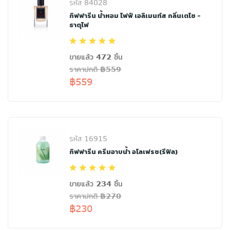
รหัส 84028
กิฟฟารีน น้ำหอม ไฟฟ์ เอลิเมนท์ส กลิ่นเตโช -
ธาตุไฟ
ขายแล้ว 472 ชิ้น
ราคาปกติ ฿559
฿559
รหัส 16915
กิฟฟารีน ครีมอาบน้ำ อโลเฟรช(รีฟิล)
ขายแล้ว 234 ชิ้น
ราคาปกติ ฿270
฿230