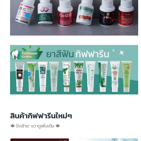
สินค้ากิฟฟารีนใหม่ๆ
🡄 ปัดซ้าย-ขวาดูเพิ่มเติม 🡆