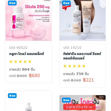
New
New
รหัส 40522
รหัส 14210
กลูตา โกลว์ คอมเพล็กซ์
กิฟฟารีน แอดวานซ์ รีแพร์
คอนดิชันเนอร์
ขายแล้ว 864 ชิ้น
ขายแล้ว 759 ชิ้น
฿680
ปกติ ฿800
฿221
ปกติ ฿260
New
New
ปลุกผิวโกลว์สวย