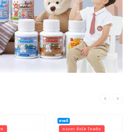
ขายดี
ืช
ดวงตา ชัดใส ไกลต้อ