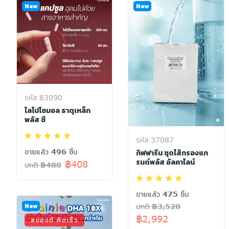
New
New
รหัส 83090
ไลโปโซมอล ธาตุเหล็ก
พลัส ซี
รหัส 37087
ขายแล้ว 496 ชิ้น
กิฟฟารีน ชุดไส้กรองแก
รนด์พลัส อัลคาไลน์
฿408
ปกติ ฿480
ขายแล้ว 475 ชิ้น
New
ปกติ ฿3,520
฿2,992
สมองดี คิดเร็ว