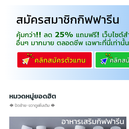
สมัครสมาชิกกิฟฟารีน
คุ้มกว่า!! ลด 25% แถมฟรี! เว็บไซต์สำ
อื่นๆ มากมาย ตลอดชีพ เฉพาะที่นี่เท่านั้น
หมวดหมู่ยอดฮิต
🡄 ปัดซ้าย-ขวาดูเพิ่มเติม 🡆