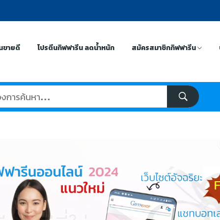
ีนขายดี
โปรตีนกิฟฟารีน ลดน้ำหนัก
สมัครสมาชิกกิฟฟารีน