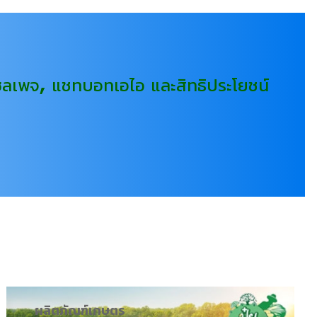
 เซลเพจ, แชทบอทเอไอ และสิทธิประโยชน์
ผลิตภัณฑ์เกษตร