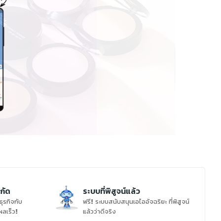
ำกัด
ระบบที่พิสูจน์แล้ว
ุรกิจกับ
ฟรี! ระบบสนับสนุนเอไออัจฉริยะ ที่พิสูจน์
้ผลเร็ว!
แล้วว่าดีจริง