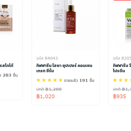
รหัส 84043
รหัส 820
 รสโกโก้
กิฟฟารีน ไฮยา ซุปเปอร์ คอนเซน
กิฟฟารีน 
เทรท ซีรั่ม
โปรตีน
ว 283 ชิ้น
ขายแล้ว 191 ชิ้น
ปกติ ฿1,200
ปกติ ฿1
฿1,020
฿935