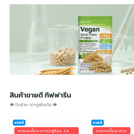
สินค้าขายดี กิฟฟารีน
🡄 ปัดซ้าย-ขวาดูเพิ่มเติม 🡆
ขายดี
ขายดี
ทดแทนมื้ออาหารอยู่ท้อง รส
ทดแทนมื้ออาหาร