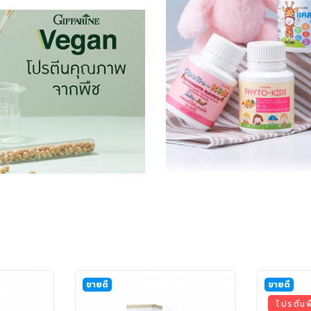
ขายดี
ขายดี
โปรตีนพ