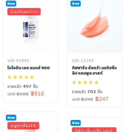
New
New
ป้องกันผมร่วง
รหัส 41042
รหัส 12143
ไบโอติน เอช แมกซ์ 900
กิฟฟารีน อัลตร้า นอริชชิ่ง
ลิป แอมพูล มาสก์
ขายแล้ว 497 ชิ้น
ขายแล้ว 702 ชิ้น
฿510
ปกติ ฿600
฿247
ปกติ ฿290
New
New
กลูตาเคี้ยวได้
กล้ามเนื้อเกร็ง นอนไ