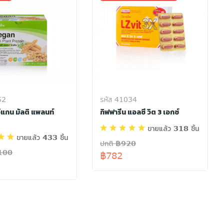
52
รหัส 41034
วีแกน มัลติ แพลนท์
กิฟฟารีน แอลซี วิต 3 เอกซ์
ขายแล้ว 318 ชิ้น
ขายแล้ว 433 ชิ้น
ปกติ ฿920
,100
฿782