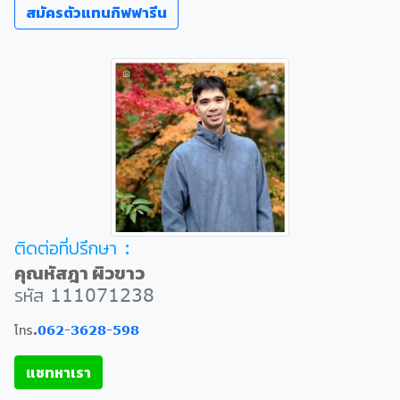
สมัครตัวแทนกิฟฟารีน
ติดต่อที่ปรึกษา :
คุณหัสฎา ผิวขาว
รหัส 111071238
โทร.
062-3628-598
แชทหาเรา