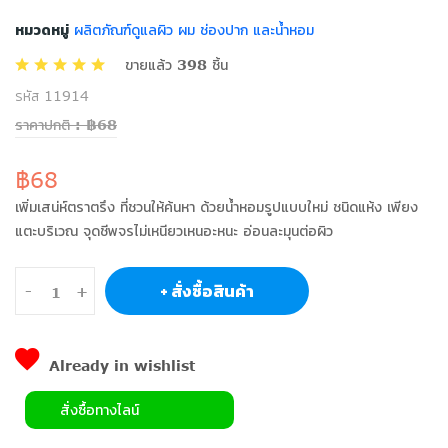
หมวดหมู่
ผลิตภัณฑ์ดูแลผิว ผม ช่องปาก และน้ำหอม
ขายแล้ว 398 ชิ้น
รหัส 11914
ราคาปกติ : ฿68
฿68
เพิ่มเสน่ห์ตราตรึง ที่ชวนให้ค้นหา ด้วยนํ้าหอมรูปแบบใหม่ ชนิดแห้ง เพียง
แตะบริเวณ จุดชีพจรไม่เหนียวเหนอะหนะ อ่อนละมุนต่อผิว
+ สั่งซื้อสินค้า
-
+
Already in wishlist
สั่งซื้อทางไลน์