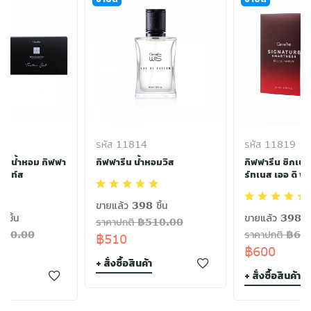
รหัส 11814
รหัส 11819
ท - น้ำหอม กิฟฟา
กิฟฟารีน น้ำหอมวิส
กิฟฟารีน ซิกเนเ
เมนท์ส
ร์ทเนส เออ ดิ พา
ขายแล้ว 398 ชิ้น
 ชิ้น
ขายแล้ว 398 ชิ
ราคาปกติ ฿510.00
฿180.00
ราคาปกติ ฿60
฿510
฿600
+ สั่งซื้อสินค้า
า
+ สั่งซื้อสินค้า