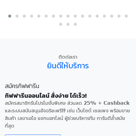
ติดต่อเรา
ยินดีให้บริการ
สมัครกิฟฟารีน
กิฟฟารีนออนไลน์ สั่งง่าย ได้เร็ว!
สมัครสมาชิกรับโปรโมชั่นพิเศษ ส่วนลด 25% + Cashback
และระบบสนับสนุนอัจฉริยะฟรี!! เช่น เว็บไซต์ เซลเพจ พร้อมขาย
สินค้า เลขาเอไอ แชทบอทไลน์ ผู้ช่วยบริหารทีม การันตีล้ำสมัย
ที่สุด