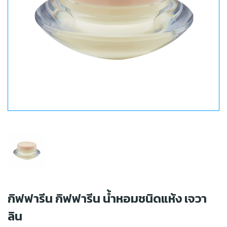
กิฟฟารีน กิฟฟารีน น้ำหอมชนิดแห้ง เจวา
ลิน