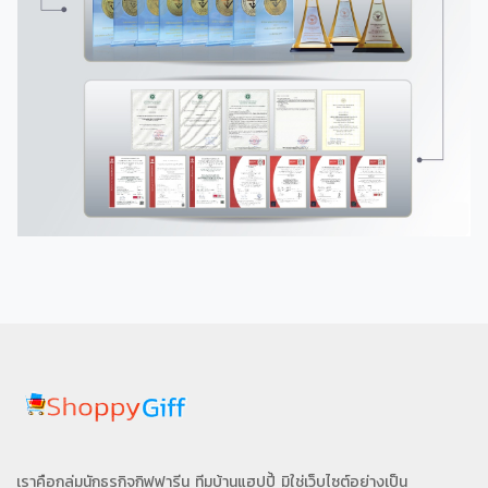
เราคือกลุ่มนักธุรกิจกิฟฟารีน ทีมบ้านแฮปปี้ มิใช่เว็บไซต์อย่างเป็น