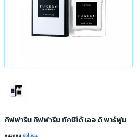
กิฟฟารีน กิฟฟารีน ทักซิโด้ เออ ดิ พาร์ฟูม
หมวดหมู่
ยังไม่ระบุ