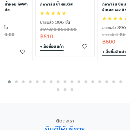
ท - น้ำหอม กิฟฟา
กิฟฟารีน น้ำหอมวิส
กิฟฟารีน ซิกเนเ
เมนท์ส
ร์ทเนส เออ ดิ พา
ขายแล้ว 396 ชิ้น
 ชิ้น
ขายแล้ว 396 ชิ
ราคาปกติ ฿510.00
฿180.00
ราคาปกติ ฿60
฿510
฿600
+ สั่งซื้อสินค้า
า
+ สั่งซื้อสินค้า
ติดต่อเรา
ยินดีให้บริการ