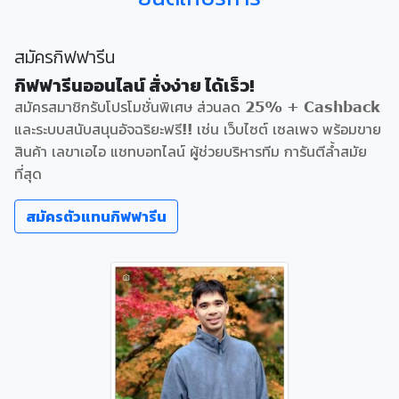
สมัครกิฟฟารีน
กิฟฟารีนออนไลน์ สั่งง่าย ได้เร็ว!
สมัครสมาชิกรับโปรโมชั่นพิเศษ ส่วนลด 25% + Cashback
และระบบสนับสนุนอัจฉริยะฟรี!! เช่น เว็บไซต์ เซลเพจ พร้อมขาย
สินค้า เลขาเอไอ แชทบอทไลน์ ผู้ช่วยบริหารทีม การันตีล้ำสมัย
ที่สุด
สมัครตัวแทนกิฟฟารีน