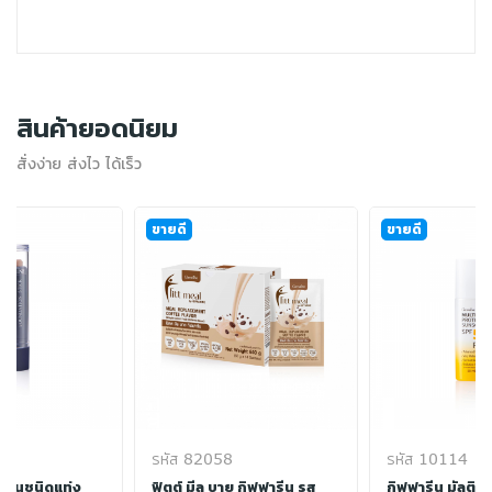
สินค้ายอดนิยม
สั่งง่าย ส่งไว ได้เร็ว
ขายดี
ขายดี
รหัส 82058
รหัส 10114
พื้นชนิดแท่ง
ฟิตต์ มีล บาย กิฟฟารีน รส
กิฟฟารีน มัลติ 