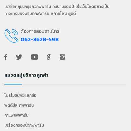
เราคือกลุ่มนักธุรกิจกิฟฟารีน ทีมบ้านแฮปปี้ มิใช่เว็บไซต์อย่างเป็น
ทางการของบริษัทกิฟฟารีน สกายไลน์ ยูนิตี้
ต้องการสอบถามโทร
062-3628-598
หมวดหมู่บริการลูกค้า
โปรโมชั่นพีวีแลกซื้อ
ฟิตต์มีล กิฟฟารีน
กาแฟกิฟฟารีน
เครื่องกรองน้ำกิฟฟารีน