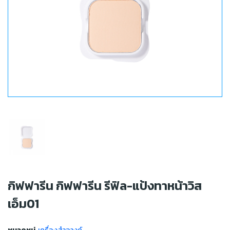
กิฟฟารีน กิฟฟารีน รีฟิล-แป้งทาหน้าวิส
เอ็ม01
เครื่องสำอางค์