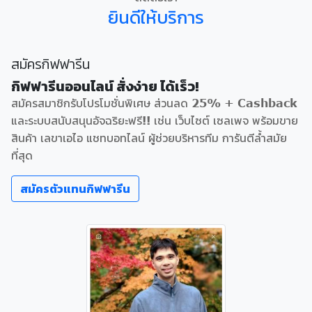
ยินดีให้บริการ
สมัครกิฟฟารีน
กิฟฟารีนออนไลน์ สั่งง่าย ได้เร็ว!
สมัครสมาชิกรับโปรโมชั่นพิเศษ ส่วนลด 25% + Cashback
และระบบสนับสนุนอัจฉริยะฟรี!! เช่น เว็บไซต์ เซลเพจ พร้อมขาย
สินค้า เลขาเอไอ แชทบอทไลน์ ผู้ช่วยบริหารทีม การันตีล้ำสมัย
ที่สุด
สมัครตัวแทนกิฟฟารีน