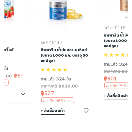
รหัส 40118
กิฟฟารีน น้ำมันป
(ขนาด 1,000 มก
รหัส 40117
แคปซูล)
น ดริ๊งค์
กิฟฟารีน น้ำมันปลา 4 เอ็กซ์
(ขนาด 1,000 มก. บรรจุ 30
แคปซูล)
ขายแล้ว 324 ชิ
 ชิ้น
ราคาปกติ ฿10
฿54
฿64.00
฿901
ขายแล้ว 324 ชิ้น
 บาท
สมาชิก 795 
ราคาปกติ ฿620.00
า
฿527
+ สั่งซื้อสินค้า
สมาชิก 465 บาท
+ สั่งซื้อสินค้า