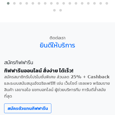
ติดต่อเรา
ยินดีให้บริการ
สมัครกิฟฟารีน
กิฟฟารีนออนไลน์ สั่งง่าย ได้เร็ว!
สมัครสมาชิกรับโปรโมชั่นพิเศษ ส่วนลด 25% + Cashback
และระบบสนับสนุนอัจฉริยะฟรี!! เช่น เว็บไซต์ เซลเพจ พร้อมขาย
สินค้า เลขาเอไอ แชทบอทไลน์ ผู้ช่วยบริหารทีม การันตีล้ำสมัย
ที่สุด
สมัครตัวแทนกิฟฟารีน