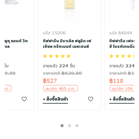
รหัส 15006
รหัส 84044
ช ยูซุ แอนด์ วิต
กิฟฟารีน มิราเคิล ฟลูอิด เฟ
กิฟฟารีน เฟรช ยู
่ง เจล
เชียล ทรีทเมนท์ เอสเซนส์
ซี ไบรท์เทนนิ่ง 
 ชิ้น
ขายแล้ว 224 ชิ้น
ขายแล้ว 224 ชิ
฿249.00
ราคาปกติ ฿620.00
ราคาปกติ ฿13
฿527
฿118
7 บาท
สมาชิก 465 บาท
สมาชิก 104 
า
+ สั่งซื้อสินค้า
+ สั่งซื้อสินค้า