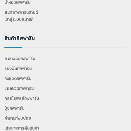
น้ำหอมกิฟฟารีน
สินค้ากิฟฟารีนขายดี
เข้าสู่ระบบสมาชิก
สินค้ากิฟฟารีน
ยาสระผมกิฟฟารีน
รองพื้นกิฟฟารีน
กันแดดกิฟฟารีน
แอลซีวิตกิฟฟารีน
คลอโรฟิลล์กิฟฟารีน
ปุ๋ยกิฟฟารีน
คำถามที่พบบ่อย
นโยบายการคืนสินค้า