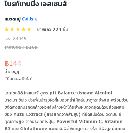
ไบรท์เทนนิ่ง เอสเซนส์
หมวดหมู่
ยังไม่ระบุ
ขายแล้ว 224 ชิ้น
รหัส 84045
ราคาปกติ : ฿169
฿144
น้ำตบยูซุ
"ยิ่งตบ...ยิ่งใส"
เอสเซนส์&โทนเนอร์ สูตร pH Balance ปราศจาก Alcohol
บางเบา ซึมไว ช่วยฟื้นบำรุงผิวที่หมองคล้ำให้กลับมาดูกระจ่างใส พร้อมช่วย
ขจัดสิ่งสกปรกตกค้างผิวหลังล้างหน้าได้อย่างหมดจดอุดมด้วยส่วนผสม
ของ Yuzu Extract (สารสกัดจากส้มยูซุ) ที่อัดแน่นด้วย วิตามิน ซี
คุณภาพสูง จากประเทศญี่ปุ่น, Powerful Vitamin C, Vitamin
B3 และ Glutathione ช่วยปรับผิวให้แลดูกระจ่างใส สีผิวดูสม่ำเสมอ