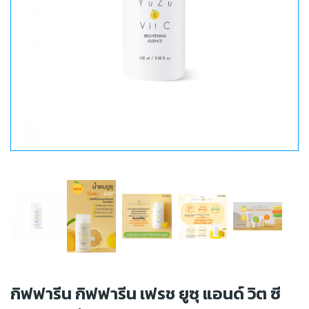
กิฟฟารีน กิฟฟารีน เฟรช ยูซุ แอนด์ วิต ซี