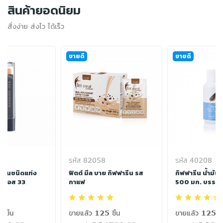
สินค้ายอดนิยม
สั่งง่าย ส่งไว ได้เร็ว
ขายดี
ขายดี
รหัส 82058
รหัส 40208
พื้นชนิดแท่ง
ฟิตต์ มีล บาย กิฟฟารีน รส
กิฟฟารีน น้ำมัน
เอฟเอส 33
กาแฟ
500 มก. บรรจุ 
 ชิ้น
ขายแล้ว 125 ชิ้น
ขายแล้ว 125 ชิ