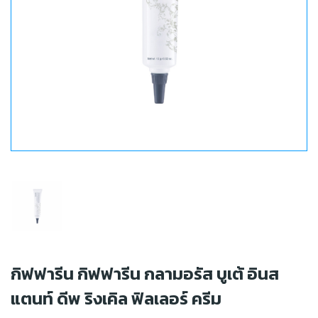
กิฟฟารีน กิฟฟารีน กลามอรัส บูเต้ อินส
แตนท์ ดีพ ริงเคิล ฟิลเลอร์ ครีม