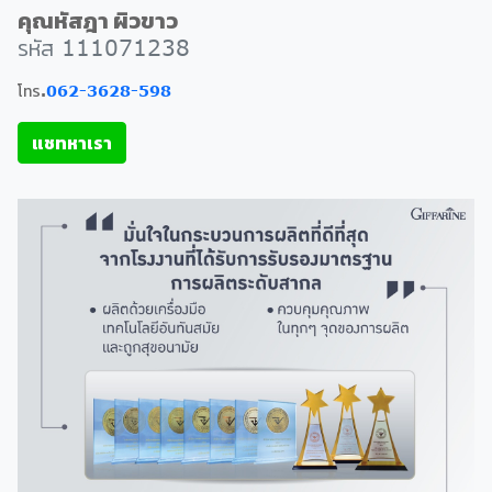
คุณหัสฎา ผิวขาว
รหัส 111071238
โทร.
062-3628-598
แชทหาเรา