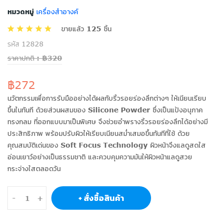
หมวดหมู่
เครื่องสำอางค์
ขายแล้ว 125 ชิ้น
รหัส 12828
ราคาปกติ : ฿320
฿272
นวัตกรรมเพื่อการรับมืออย่างได้ผลกับริ้วรอยร่องลึกต่างๆ ให้เนียนเรียบ
ขึ้นในทันที ด้วยส่วนผสมของ Silicone Powder ซึ่งเป็นแป้งอนุภาค
ทรงกลม ที่ออกแบบมาเป็นพิเศษ จึงช่วยอำพรางริ้วรอยร่องลึกได้อย่างมี
ประสิทธิภาพ พร้อมปรับผิวให้เรียบเนียนสม่ำเสมอขึ้นทันทีที่ใช้ ด้วย
คุณสมบัติเด่นของ Soft Focus Technology ผิวหน้าจึงแลดูสดใส
อ่อนเยาว์อย่างเป็นธรรมชาติ และควบคุมความมันให้ผิวหน้าแลดูสวย
กระจ่างใสตลอดวัน
+ สั่งซื้อสินค้า
-
+