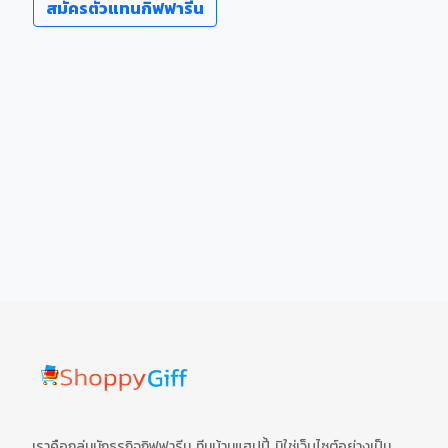
สมัครตัวแทนกิฟฟารีน
เราคือกลุ่มนักธุรกิจกิฟฟารีน ทีมบ้านแฮปปี้ มิใช่เว็บไซต์อย่างเป็น