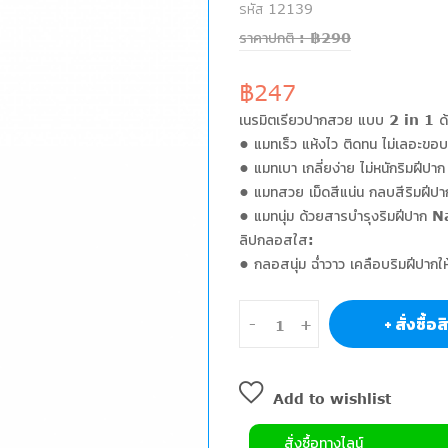
รหัส 12139
ราคาปกติ : ฿290
฿247
เนรมิตเรียวปากสวย แบบ 2 in 1 ด้วย
• แมทเร็ว แห้งไว ติดทน ไม่เลอะ
• แมทเบา เกลี่ยง่าย ไม่หนักริมฝีปาก
• แมทสวย เม็ดสีแน่น กลบสีริมฝีปาก
• แมทนุ่ม ด้วยสารบำรุงริมฝีปา
ลิปกลอสใส:
• กลอสนุ่ม ฉ่ำวาว เคลือบริมฝีปากให้ชุ่
+ สั่งซื้อ
-
+
Add to wishlist
สั่งซื้อทางไลน์