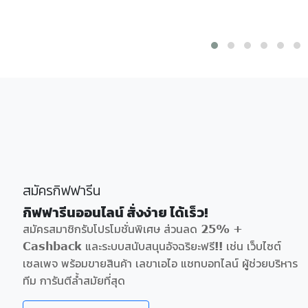
สมัครกิฟฟารีน
กิฟฟารีนออนไลน์ สั่งง่าย ได้เร็ว!
สมัครสมาชิกรับโปรโมชั่นพิเศษ ส่วนลด 25% +
Cashback และระบบสนับสนุนอัจฉริยะฟรี!! เช่น เว็บไซต์
เซลเพจ พร้อมขายสินค้า เลขาเอไอ แชทบอทไลน์ ผู้ช่วยบริหาร
ทีม การันตีล้ำสมัยที่สุด