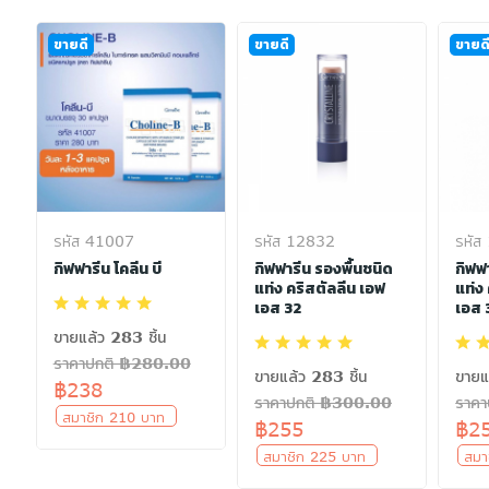
ขายดี
ขายดี
ขายด
รหัส 41007
รหัส 12832
รหัส
กิฟฟารีน โคลีน บี
กิฟฟารีน รองพื้นชนิด
กิฟฟ
แท่ง คริสตัลลีน เอฟ
แท่ง
เอส 32
เอส 
ขายแล้ว 283 ชิ้น
ราคาปกติ ฿280.00
ขายแล้ว 283 ชิ้น
ขายแ
฿238
ราคาปกติ ฿300.00
ราค
สมาชิก 210 บาท
฿255
฿2
สมาชิก 225 บาท
สมา