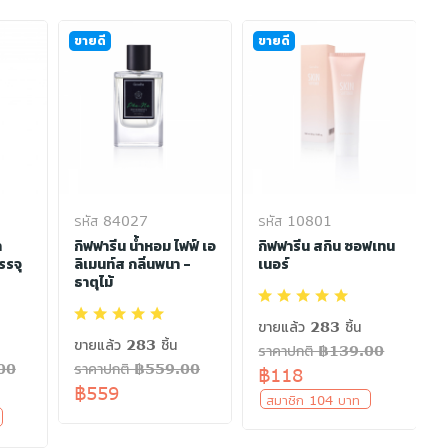
ขายดี
ขายดี
รหัส 84027
รหัส 10801
า
กิฟฟารีน น้ำหอม ไฟฟ์ เอ
กิฟฟารีน สกิน ซอฟเทน
รรจุ
ลิเมนท์ส กลิ่นพนา -
เนอร์
ธาตุไม้
ขายแล้ว 283 ชิ้น
ขายแล้ว 283 ชิ้น
ราคาปกติ ฿139.00
.00
ราคาปกติ ฿559.00
฿118
฿559
สมาชิก 104 บาท
ท