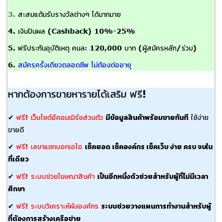
3.
สะสมแต้มรับรางวัลต่างๆ ได้มากมาย
4.
เงินปันผล (Cashback) 10%-25%
5.
ฟรีประกันอุบัติเหตุ
คนละ 120,000 บาท (ผู้สมัครหลัก/ร่วม)
6.
สมัครครั้งเดียวตลอดชีพ ไม่ต้องต่ออายุ
หากต้องการขายหารายได้เสริม ฟรี!
มีข้อมูลสินค้าพร้อมขายทันที
✔
ฟรี! เว็บไซต์อีคอมเมิร์ซส่วนตัว
ใช้ง่าย
ขายดี
เช็คยอด เช็คองค์กร เช็คเว็บ ง่าย ครบ จบใน
✔
ฟรี! เลขาแชทบอทเอไอ
ที่เดียว
เป็นอีกหนึ่งตัวช่วยสำหรับผู้ที่ไม่มีเวลา
✔
ฟรี! ระบบช่วยโฆษณาสินค้า
ศึกษา
ระบบช่วยวางแผนการทำงานสำหรับผู้
✔
ฟรี! ระบบวิเคราะห์ผังองค์กร
ที่ต้องการสร้างเครือข่าย