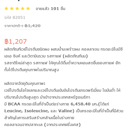
ขายแล้ว 101 ชิ้น
รหัส 82051
ราคาปกติ : ฿1,420
฿1,207
ผลิตภัณฑ์เวย์โปรตีนชนิดผง ผสมน้ำมะพร้าวผง คอลลาเจน กรดอะมิโนบีซี
เอเอ ซิงค์ และวิตามินรวม รสกาแฟ (ผลิตภัณฑ์นม)
รสชาติใหม่ล่าสุด รสกาแฟ ให้คุณได้ดื่มด่ำความหอมสดชื่นของกาแฟ อีก
ทั้งได้โปรตีนคุณภาพในปริมาณสูง
ผลิตจากวัตถุดิบคุณภาพ:
เวย์โปรตีนไอโซเลทและเวย์โปรตีนเข้มข้นโปรตีนเกรดพรีเมี่ยม ไขมันต่ำ ให้
ปริมาณโปรตีนสูงสุด นำเข้าจากประเทศสหรัฐอเมริกา
มี BCAA กรดอะมิโนที่จำเป็นต่อร่างกาย 6,458.40 มก.(ได้แก่
Leucine, Isoleucine, และ Valine) เป็นกรดอะมิโนที่จำเป็นที่มีส่วน
สำคัญในการเสริมสร้างกล้ามเนื้อในร่างกาย
คอลลาเจนจากปลาทะเล (จากประเทศฝรั่งเศส)