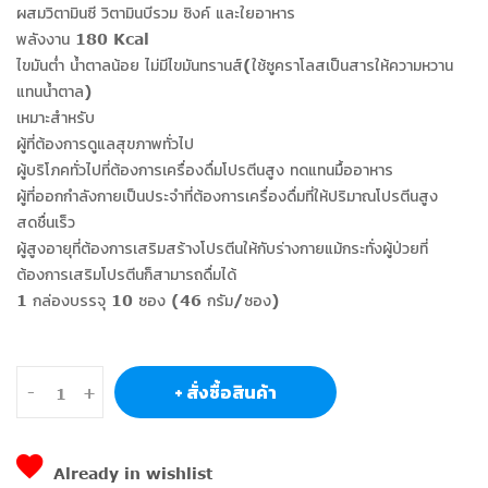
ผสมวิตามินซี วิตามินบีรวม ซิงค์ และใยอาหาร
พลังงาน 180 Kcal
ไขมันต่ำ น้ำตาลน้อย ไม่มีไขมันทรานส์(ใช้ซูคราโลสเป็นสารให้ความหวาน
แทนน้ำตาล)
เหมาะสำหรับ
ผู้ที่ต้องการดูแลสุขภาพทั่วไป
ผู้บริโภคทั่วไปที่ต้องการเครื่องดื่มโปรตีนสูง ทดแทนมื้ออาหาร
ผู้ที่ออกกำลังกายเป็นประจำที่ต้องการเครื่องดื่มที่ให้ปริมาณโปรตีนสูง
สดชื่นเร็ว
ผู้สูงอายุที่ต้องการเสริมสร้างโปรตีนให้กับร่างกายแม้กระทั่งผู้ป่วยที่
ต้องการเสริมโปรตีนก็สามารถดื่มได้
1 กล่องบรรจุ 10 ซอง (46 กรัม/ซอง)
+ สั่งซื้อสินค้า
-
+
Already in wishlist