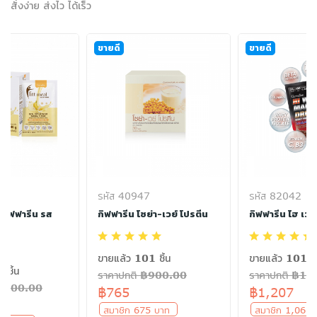
สั่งง่าย ส่งไว ได้เร็ว
ขายดี
ขายดี
รหัส 40947
รหัส 82042
ย กิฟฟารีน รส
กิฟฟารีน โซย่า-เวย์ โปรตีน
กิฟฟารีน ไฮ เวย์ 
ขายแล้ว 101 ชิ้น
ขายแล้ว 101 ชิ
 ชิ้น
ราคาปกติ ฿900.00
ราคาปกติ ฿14
฿1700.00
฿765
฿1,207
สมาชิก 675 บาท
สมาชิก 1,065