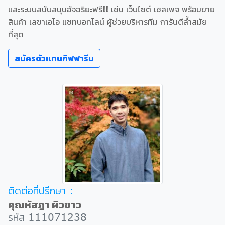
และระบบสนับสนุนอัจฉริยะฟรี!! เช่น เว็บไซต์ เซลเพจ พร้อมขาย
สินค้า เลขาเอไอ แชทบอทไลน์ ผู้ช่วยบริหารทีม การันตีล้ำสมัย
ที่สุด
สมัครตัวแทนกิฟฟารีน
ติดต่อที่ปรึกษา :
คุณหัสฎา ผิวขาว
รหัส 111071238