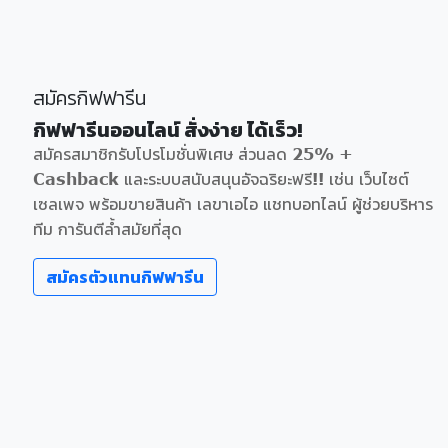
สมัครกิฟฟารีน
กิฟฟารีนออนไลน์ สั่งง่าย ได้เร็ว!
สมัครสมาชิกรับโปรโมชั่นพิเศษ ส่วนลด 25% +
Cashback และระบบสนับสนุนอัจฉริยะฟรี!! เช่น เว็บไซต์
เซลเพจ พร้อมขายสินค้า เลขาเอไอ แชทบอทไลน์ ผู้ช่วยบริหาร
ทีม การันตีล้ำสมัยที่สุด
สมัครตัวแทนกิฟฟารีน