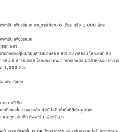
ิฟฟารีน เพียวริแมก อายุการใช้งาน 6 เดือน หรือ 1,000 ลิตร
ิฟฟารีน เพียวริแมก
lter Set
สามารถกรองฝุ่นตะกอนสารแขวนลอย สารเคมี คลอรีน โลหะหนัก ลด
 กลิ่น สี สารอินทรีย์ โลหะหนัก เคมีจากการเกษตร อุตสาหกรรม อาคาร
หรือ 1,000 ลิตร
ีน เพียวรีแมก
ละแบคทีเรีย
แมกนิไทเซชั่นจากแม่เหล็ก ทำให้น้ำเป็นน้ำดื่มที่ดีต่อสุขภาพ
และชุดแม่เหล็ก กิฟฟารีน เพียวรีแมก
เพิ่มแร่ธาตุที่มีประโยชน์ต่อร่างกาย และปรับสมดุลน้ำเป็นด่างอ่อนๆ