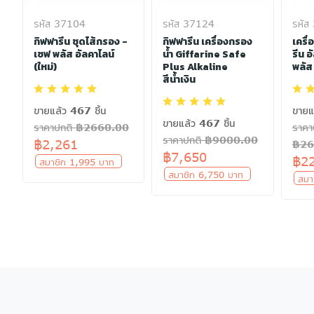
รหัส 37104
รหัส 37124
รหัส
น
กิฟฟารีน ชุดไส้กรอง -
กิฟฟารีน เครื่องกรอง
เครื
ี
เซฟ พลัส อัลคาไลน์
น้ำ Giffarine Safe
รีน อ
(ใหม่)
Plus Alkaline
พลัส
สีน้ำเงิน
ขายแล้ว 467 ชิ้น
ขายแ
ขายแล้ว 467 ชิ้น
ราคาปกติ ฿2660.00
ราคา
ราคาปกติ ฿9000.00
฿2,261
฿26
฿7,650
฿2
สมาชิก 1,995 บาท
สมาชิก 6,750 บาท
สมา