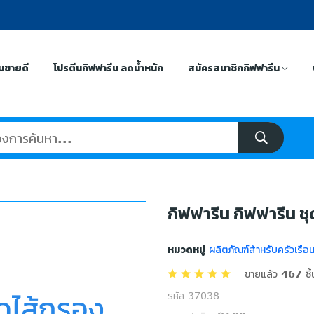
ีนขายดี
โปรตีนกิฟฟารีน ลดน้ำหนัก
สมัครสมาชิกกิฟฟารีน
กิฟฟารีน กิฟฟารีน ช
หมวดหมู่
ผลิตภัณฑ์สำหรับครัวเรือ
ขายแล้ว 467 ชิ้
รหัส 37038