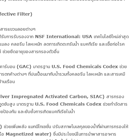
ffective Filter)
น สารแขวนลอยต่างๆ
รับการรับรองจาก NSF International: USA เทคโนโลยีใหม่ล่าสุด
มลง คลอรีน โลหะหนัก ลดการเกิดตะกรันน้ำ แบคทีเรีย และเชื้อก่อโรค
างดี ช่วยยืดอายุของสารกรองตัวอื่น
วอร์คาร์บอน (GAC) มาตรฐาน U.S. Food Chemicals Codex ช่วย
ารตกค้างต่างๆ ที่ปนเปื้อนมากับน้ำรวมทั้งคลอรีน โลหะหนัก และสารเคมี
านเรือน
น (Silver Impregnated Activated Carbon, SIAC) สารกรอง
ารดูดซับสูง มาตรฐาน U.S. Food Chemicals Codex ช่วยกำจัดสาร
วยป้องกัน และยับยั้งการเกิดแบคทีเรียในน้ำ
่วยเพิ่มพลัง แมกนีไทเซชั่น ปรับสภาพโมเลกุลของน้ำที่ผ่านการกรองให้
รือ Magnetized water) ซึ่งมีประโยชน์ในการนำพาสารอาหาร