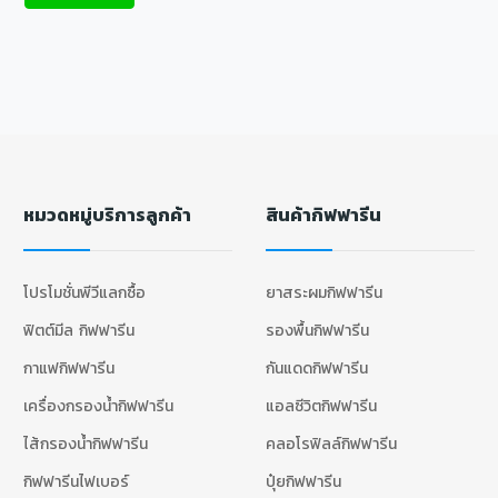
หมวดหมู่บริการลูกค้า
สินค้ากิฟฟารีน
โปรโมชั่นพีวีแลกซื้อ
ยาสระผมกิฟฟารีน
ฟิตต์มีล กิฟฟารีน
รองพื้นกิฟฟารีน
กาแฟกิฟฟารีน
กันแดดกิฟฟารีน
เครื่องกรองน้ำกิฟฟารีน
แอลซีวิตกิฟฟารีน
ไส้กรองน้ำกิฟฟารีน
คลอโรฟิลล์กิฟฟารีน
กิฟฟารีนไฟเบอร์
ปุ๋ยกิฟฟารีน