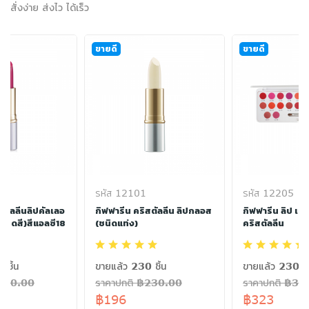
สั่งง่าย ส่งไว ได้เร็ว
ขายดี
ขายดี
รหัส 12101
รหัส 12205
สตัลลีนลิปคัลเลอ
กิฟฟารีน คริสตัลลีน ลิปกลอส
กิฟฟารีน ลิป เทส
4เฉดสี)สีแอลซี18
(ชนิดแท่ง)
คริสตัลลีน
 ชิ้น
ขายแล้ว 230 ชิ้น
ขายแล้ว 230 ชิ
฿260.00
ราคาปกติ ฿230.00
ราคาปกติ ฿38
฿196
฿323