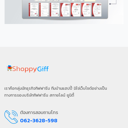
เราคือกลุ่มนักธุรกิจกิฟฟารีน ทีมบ้านแฮปปี้ มิใช่เว็บไซต์อย่างเป็น
ทางการของบริษัทกิฟฟารีน สกายไลน์ ยูนิตี้
ต้องการสอบถามโทร
062-3628-598