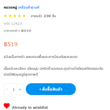
หมวดหมู่
เครื่องสำอางค์
ขายแล้ว 230 ชิ้น
รหัส 12423
ราคาปกติ : ฿610
฿519
แป้งแข็งทาหน้า ผสมรองพื้นและสารป้องกันแสงแดด
เนื้อแป้งละเอียด เนียนนุ่ม ปกปิดริ้วรอยและจุดด่างดำเนียนสนิทตลอดวัน
ช่วยให้ผิวแลดูมีสุขภาพดี
+ สั่งซื้อสินค้า
-
+
Already in wishlist