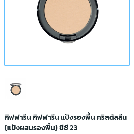
กิฟฟารีน กิฟฟารีน แป้งรองพื้น คริสตัลลีน
(แป้งผสมรองพื้น) ซีซี 23