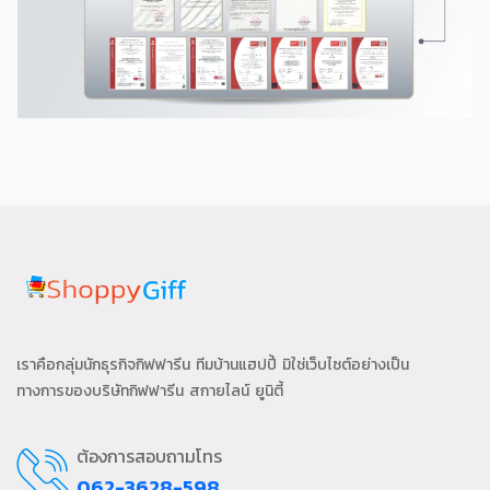
เราคือกลุ่มนักธุรกิจกิฟฟารีน ทีมบ้านแฮปปี้ มิใช่เว็บไซต์อย่างเป็น
ทางการของบริษัทกิฟฟารีน สกายไลน์ ยูนิตี้
ต้องการสอบถามโทร
062-3628-598