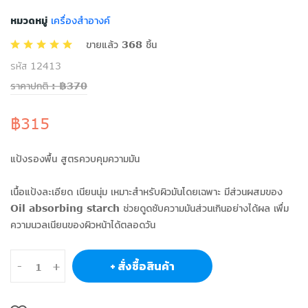
หมวดหมู่
เครื่องสำอางค์
ขายแล้ว 368 ชิ้น
รหัส 12413
ราคาปกติ : ฿370
฿315
แป้งรองพื้น สูตรควบคุมความมัน
เนื้อแป้งละเอียด เนียนนุ่ม เหมาะสำหรับผิวมันโดยเฉพาะ มีส่วนผสมของ
Oil absorbing starch ช่วยดูดซับความมันส่วนเกินอย่างได้ผล เพื่ม
ความนวลเนียนของผิวหน้าได้ตลอดวัน
+ สั่งซื้อสินค้า
-
+