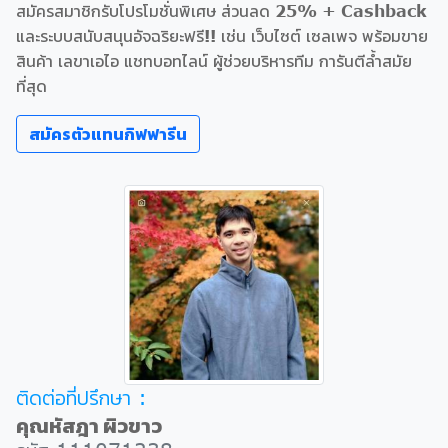
สมัครสมาชิกรับโปรโมชั่นพิเศษ ส่วนลด 25% + Cashback
และระบบสนับสนุนอัจฉริยะฟรี!! เช่น เว็บไซต์ เซลเพจ พร้อมขาย
สินค้า เลขาเอไอ แชทบอทไลน์ ผู้ช่วยบริหารทีม การันตีล้ำสมัย
ที่สุด
สมัครตัวแทนกิฟฟารีน
ติดต่อที่ปรึกษา :
คุณหัสฎา ผิวขาว