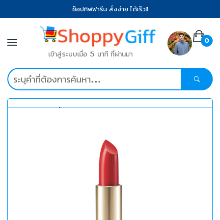
ช็อปกิฟฟารีน สั่งง่าย ได้เร็ว!
0
เข้าสู่ระบบเมื่อ 5 นาที ที่ผ่านมา
หมวดหมู่ที่น่าสนใจ