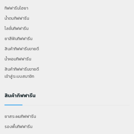
กิฟฟารีนไฮยา
น้ำตบกิฟฟารีน
โลชั่นกิฟฟารีน
ยาสีฟันกิฟฟารีน
สินค้ากิฟฟารีนขายดี
น้ำหอมกิฟฟารีน
สินค้ากิฟฟารีนขายดี
เข้าสู่ระบบสมาชิก
สินค้ากิฟฟารีน
ยาสระผมกิฟฟารีน
รองพื้นกิฟฟารีน