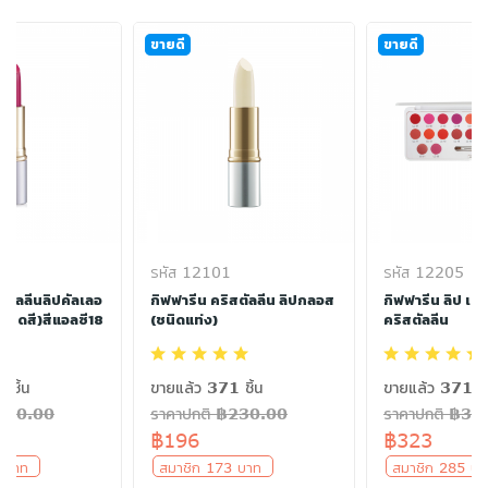
ขายดี
ขายดี
รหัส 12101
รหัส 12205
สตัลลีนลิปคัลเลอ
กิฟฟารีน คริสตัลลีน ลิปกลอส
กิฟฟารีน ลิป เทส
4เฉดสี)สีแอลซี18
(ชนิดแท่ง)
คริสตัลลีน
 ชิ้น
ขายแล้ว 371 ชิ้น
ขายแล้ว 371 ชิ
฿260.00
ราคาปกติ ฿230.00
ราคาปกติ ฿38
฿196
฿323
5 บาท
สมาชิก 173 บาท
สมาชิก 285 