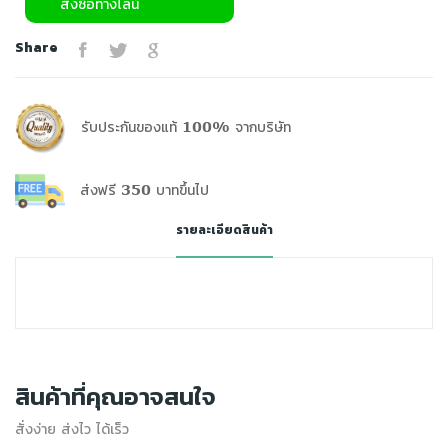
สั่งซื้อทางไลน์
Share
รับประกันของแท้ 100% จากบริษัท
ส่งฟรี 350 บาทขึ้นไป
รายละเอียดสินค้า
สินค้าที่คุณอาจสนใจ
สั่งง่าย ส่งไว ได้เร็ว