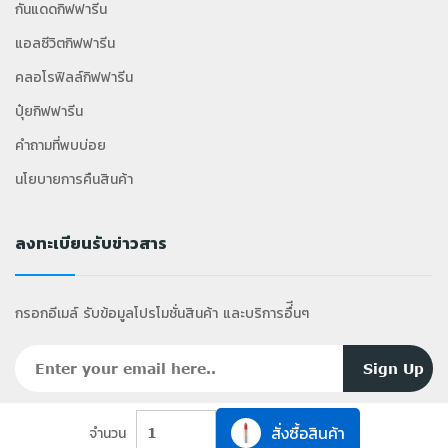
กันแดดกิฟฟารีน
แอลซีวิตกิฟฟารีน
คลอโรฟิลล์กิฟฟารีน
ปุ๋ยกิฟฟารีน
คำถามที่พบบ่อย
นโยบายการคืนสินค้า
ลงทะเบียนรับข่าวสาร
กรอกอีเมล์ รับข้อมูลโปรโมชั่นสินค้า และบริการอื่ีนๆ
สั่งซื้อสินค้า
จำนวน
1