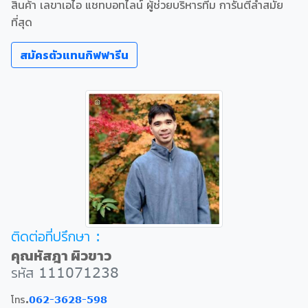
สินค้า เลขาเอไอ แชทบอทไลน์ ผู้ช่วยบริหารทีม การันตีล้ำสมัย
ที่สุด
สมัครตัวแทนกิฟฟารีน
ติดต่อที่ปรึกษา :
คุณหัสฎา ผิวขาว
รหัส 111071238
โทร.
062-3628-598