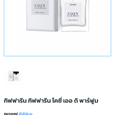
กิฟฟารีน กิฟฟารีน โคซี่ เออ ดิ พาร์ฟูม
หมวดหมู่
ยังไม่ระบุ