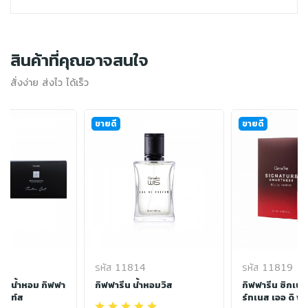
สินค้าที่คุณอาจสนใจ
สั่งง่าย ส่งไว ได้เร็ว
ขายดี
ขายดี
รหัส 11814
รหัส 11819
ท - น้ำหอม กิฟฟา
กิฟฟารีน น้ำหอมวิส
กิฟฟารีน ซิกเนเ
เมนท์ส
ร์ทเนส เออ ดิ พา