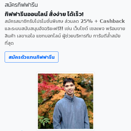
สมัครกิฟฟารีน
กิฟฟารีนออนไลน์ สั่งง่าย ได้เร็ว!
สมัครสมาชิกรับโปรโมชั่นพิเศษ ส่วนลด 25% + Cashback
และระบบสนับสนุนอัจฉริยะฟรี!! เช่น เว็บไซต์ เซลเพจ พร้อมขาย
สินค้า เลขาเอไอ แชทบอทไลน์ ผู้ช่วยบริหารทีม การันตีล้ำสมัย
ที่สุด
สมัครตัวแทนกิฟฟารีน